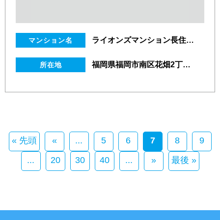
ライオンズマンション長住南第３
マンション名
福岡県福岡市南区花畑2丁目36番12号
所在地
« 先頭
«
...
5
6
7
8
9
...
20
30
40
...
»
最後 »