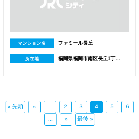
ファミール長丘
マンション名
福岡県福岡市南区長丘1丁目2番1号
所在地
« 先頭
«
...
2
3
4
5
6
...
»
最後 »