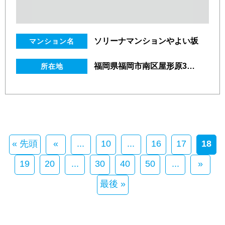
ソリーナマンションやよい坂
マンション名
福岡県福岡市南区屋形原3丁目33番23号
所在地
« 先頭
«
...
10
...
16
17
18
19
20
...
30
40
50
...
»
最後 »