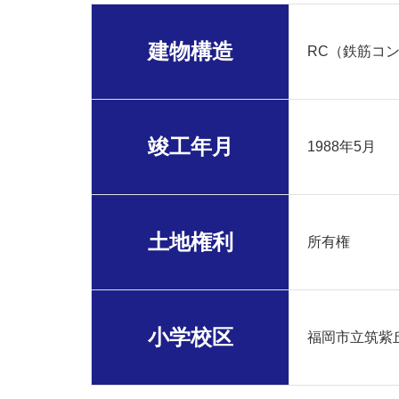
建物構造
RC（鉄筋コ
竣工年月
1988年5月
土地権利
所有権
小学校区
福岡市立筑紫