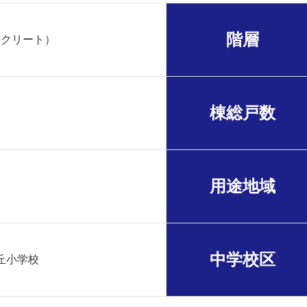
階層
ンクリート）
棟総戸数
用途地域
中学校区
丘小学校