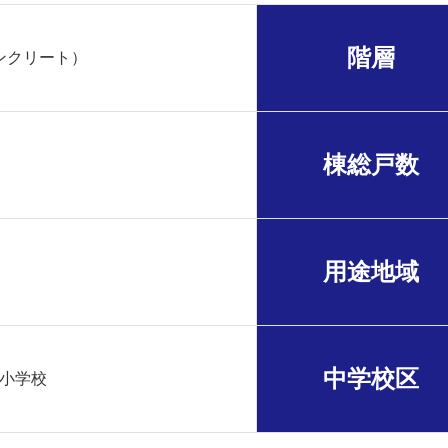
階層
ンクリート）
棟総戸数
用途地域
中学校区
小学校