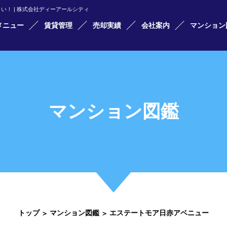
！ | 株式会社ディーアールシティ
メニュー
賃貸管理
売却実績
会社案内
マンション
マンション図鑑
トップ
マンション図鑑
エステートモア日赤アベニュー